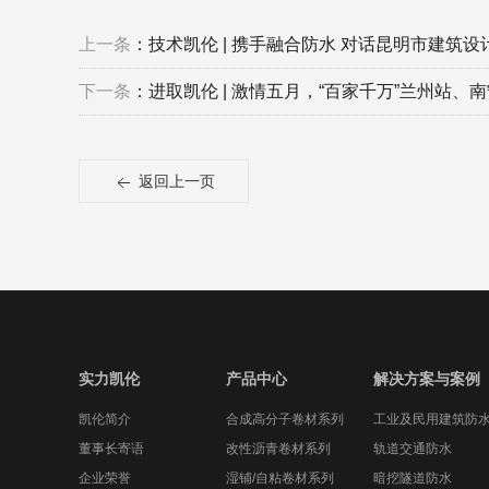
上一条
：技术凯伦 | 携手融合防水 对话昆明市建筑设
下一条
：进取凯伦 | 激情五月，“百家千万”兰州站、
返回上一页
实力凯伦
产品中心
解决方案与案例
凯伦简介
合成高分子卷材系列
工业及民用建筑防
董事长寄语
改性沥青卷材系列
轨道交通防水
企业荣誉
湿铺/自粘卷材系列
暗挖隧道防水