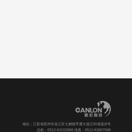
地址：江苏省苏州市吴江区七都镇亨通大道(230省道)8号
总机：0512-63102888 传真：0512-63807088