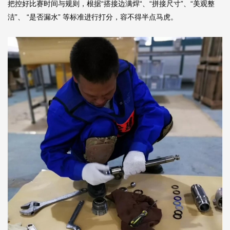
把控好比赛时间与规则，根据“搭接边满焊“、“拼接尺寸”、“美观整
洁”、 “是否漏水” 等标准进行打分，容不得半点马虎。