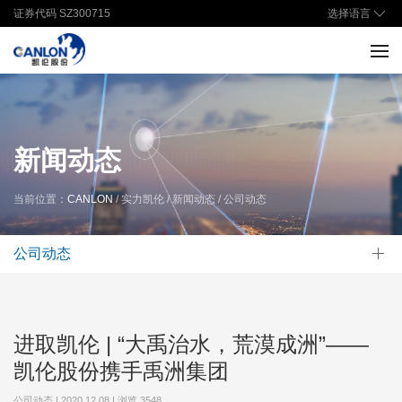
选择语言
证券代码 SZ300715
新闻动态
当前位置：
CANLON
/ 实力凯伦 / 新闻动态 / 公司动态
公司动态
进取凯伦 | “大禹治水，荒漠成洲”——
凯伦股份携手禹洲集团
公司动态 | 2020.12.08 | 浏览
3548