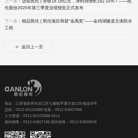
上一条
：进取凯伦 | 营收18.18亿元，净利润增长182.15%！——凯
伦股份2025年第三季度业绩报告正式发布
下一条
：精品凯伦 | 凯伦项目再获“金禹奖”——金鸡湖隧道主体防水
工程
返回上一页
地址：江苏省苏州市吴江区七都镇亨通大道(230省道)8号
总机：0512-63102888 传真：0512-63807088
人力资源：0512-63102888-8311
国内销售：0512-63807188 国外销售：0512-63809938