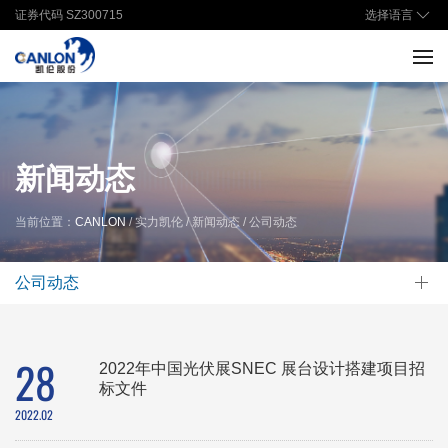
选择语言
证券代码 SZ300715
新闻动态
当前位置：
CANLON
/ 实力凯伦 / 新闻动态 / 公司动态
公司动态
28
2022年中国光伏展SNEC 展台设计搭建项目招
标文件
2022.02